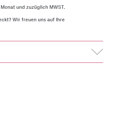
 Monat und zuzüglich MWST.
ckt? Wir freuen uns auf Ihre
er-Bürsten-Strasse 9-21, 5036 Oberentfelden
0.– / Monat