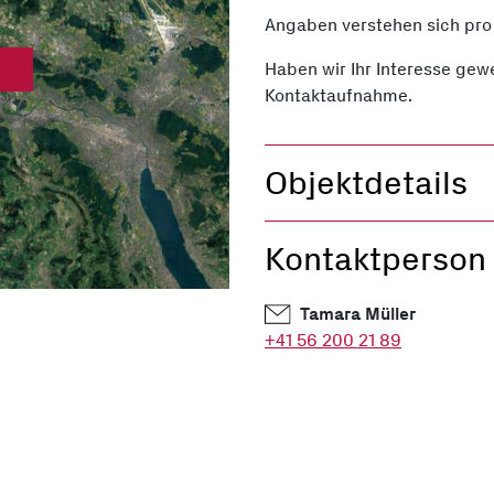
Angaben verstehen sich pro
Haben wir Ihr Interesse gewe
Kontaktaufnahme.
Objektdetails
Adresse
Walth
Kontaktperson
Bruttomiete
CHF 4
Verfügbar ab
Sofort
Tamara Müller
+41 56 200 21 89