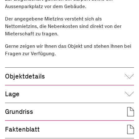
Aussenparkplatz vor dem Gebäude.
Der angegebene Mietzins versteht sich als
Nettomietzins, die Nebenkosten sind direkt von der
Mieterschaft zu tragen.
Gerne zeigen wir Ihnen das Objekt und stehen Ihnen bei
Fragen zur Verfügung.
Objektdetails
Adresse
Huttenacherstrasse 21, 5452
Lage
Oberrohrdorf
Zimmer
5.5
Oberrohrdorf liegt am südwestlichen Abhang des
2
Grundriss
Gartenfläche
33 m
Heitersbergs zwischen den Flüssen Limmat und Reuss.
2
Terrassenfläche
26 m
Oberrohrdorf hat rund 4’270 Einwohner:innen und bietet
2
Grundstücksfläche
132 m
Faktenblatt
eine hohe Lebensqualität. Mit einem Steuerfuss von 85
2
Nettowohnfläche
136 m
% ist sie eine der steuergünstigen Gemeinden im Kanton