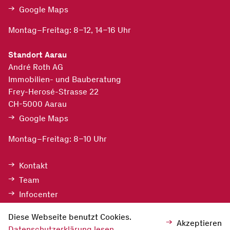
Google Maps
Montag–Freitag: 8–12, 14–16 Uhr
Standort Aarau
André Roth AG
Immobilien- und Bauberatung
Frey-Herosé-Strasse 22
CH-5000
Aarau
Google Maps
Montag–Freitag: 8–10 Uhr
Kontakt
Team
Infocenter
Impressum
Diese Webseite benutzt Cookies.
Akzeptieren
Datenschutz
Datenschutzerklärung lesen