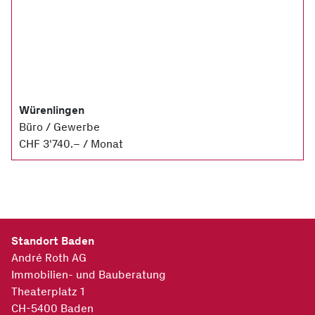
Würenlingen
Büro / Gewerbe
CHF 3'740.– / Monat
Standort Baden
André Roth AG
Immobilien- und Bauberatung
Theaterplatz 1
CH-5400
Baden